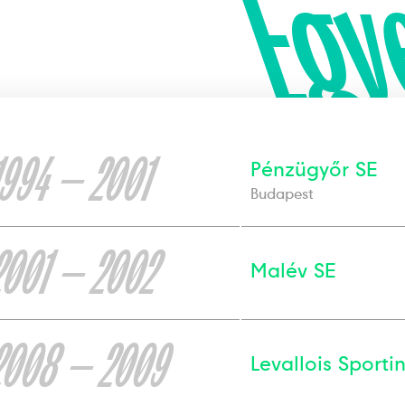
Egy
1994 — 2001
Pénzügyőr SE
Budapest
2001 — 2002
Malév SE
2008 — 2009
Levallois Sporti