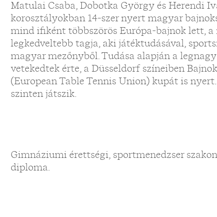
Matulai Csaba, Dobotka György és Herendi Iv
korosztályokban 14-szer nyert magyar bajnok
mind ifiként többszörös Európa-bajnok lett, a
legkedveltebb tagja, aki játéktudásával, sport
magyar mezőnyből. Tudása alapján a legnagy
vetekedtek érte, a Düsseldorf színeiben Bajno
(European Table Tennis Union) kupát is nyert.
szinten játszik.
Gimnáziumi érettségi, sportmenedzser szakon
diploma.