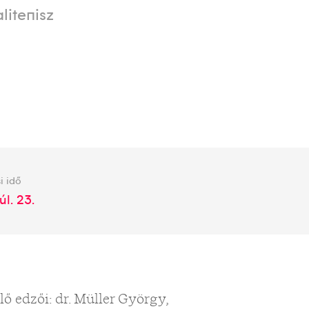
litenisz
i idő
úl. 23.
ő edzői: dr. Müller György,