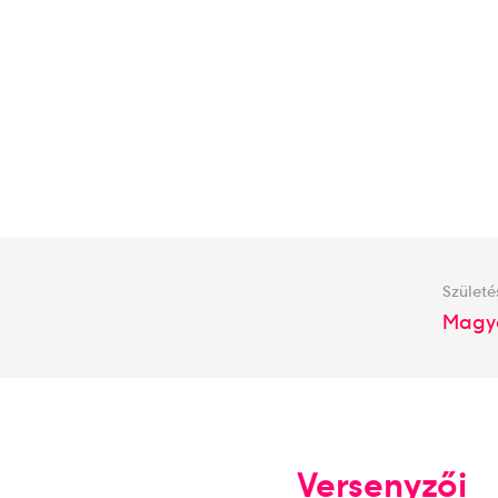
Születé
Magya
Versenyzői