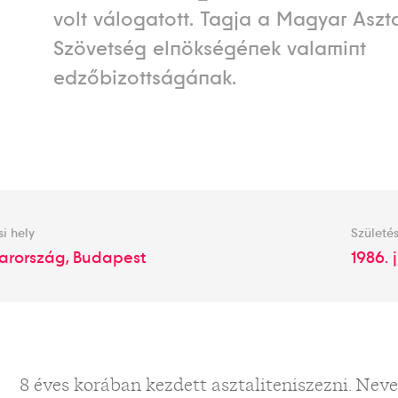
volt válogatott. Tagja a Magyar Aszta
Szövetség elnökségének valamint
edzőbizottságának.
si hely
Születés
rország, Budapest
1986. j
8 éves korában kezdett asztaliteniszezni. Nevel