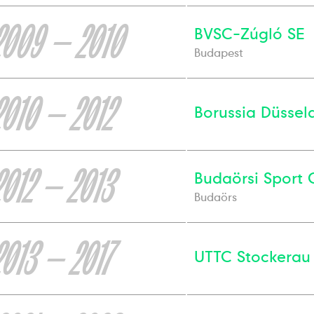
2009 — 2010
BVSC-Zúgló SE
Budapest
2010 — 2012
Borussia Düssel
2012 — 2013
Budaörsi Sport 
Budaörs
2013 — 2017
UTTC Stockerau