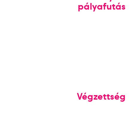
pályafutás
Végzettség