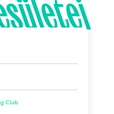
esületei
ng Club