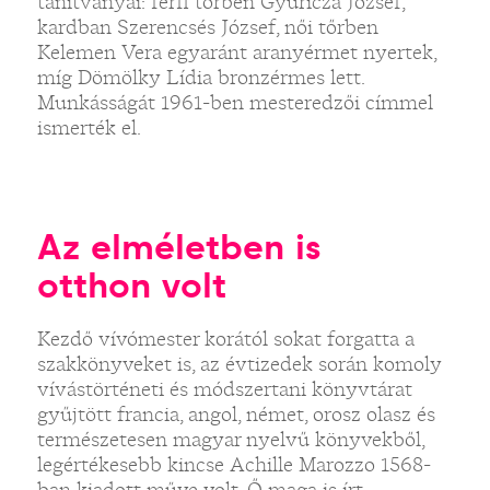
tanítványai: férfi tőrben Gyuricza József,
kardban Szerencsés József, női tőrben
Kelemen Vera egyaránt aranyérmet nyertek,
míg Dömölky Lídia bronzérmes lett.
Munkásságát 1961-ben mesteredzői címmel
ismerték el.
Az elméletben is
otthon volt
Kezdő vívómester korától sokat forgatta a
szakkönyveket is, az évtizedek során komoly
vívástörténeti és módszertani könyvtárat
gyűjtött francia, angol, német, orosz olasz és
természetesen magyar nyelvű könyvekből,
legértékesebb kincse Achille Marozzo 1568-
ban kiadott műve volt. Ő maga is írt