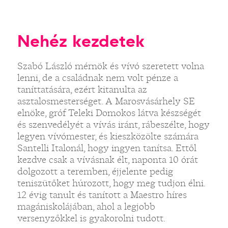
Nehéz kezdetek
Szabó László mérnök és vívó szeretett volna
lenni, de a családnak nem volt pénze a
taníttatására, ezért kitanulta az
asztalosmesterséget. A Marosvásárhely SE
elnöke, gróf Teleki Domokos látva készségét
és szenvedélyét a vívás iránt, rábeszélte, hogy
legyen vívómester, és kieszközölte számára
Santelli Italonál, hogy ingyen tanítsa. Ettől
kezdve csak a vívásnak élt, naponta 10 órát
dolgozott a teremben, éjjelente pedig
teniszütőket húrozott, hogy meg tudjon élni.
12 évig tanult és tanított a Maestro híres
magániskolájában, ahol a legjobb
versenyzőkkel is gyakorolni tudott.