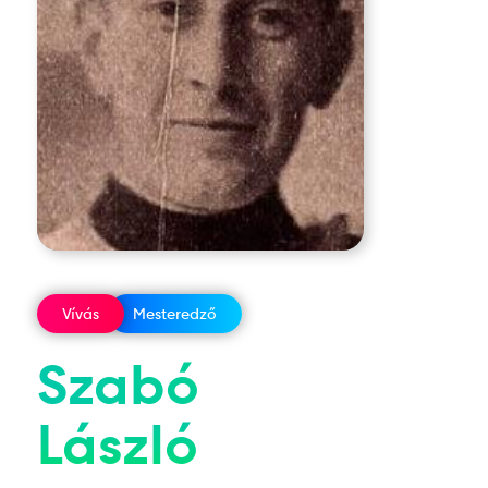
Vívás
Mesteredző
Szabó
László