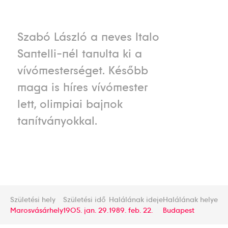
Szabó László a neves Italo
Santelli-nél tanulta ki a
vívómesterséget. Később
maga is híres vívómester
lett, olimpiai bajnok
tanítványokkal.
Születési hely
Születési idő
Halálának ideje
Halálának helye
Marosvásárhely
1905. jan. 29.
1989. feb. 22.
Budapest