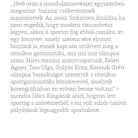
„1948 után a mozdulatművészet egyszeriben
megszűnt: burzsuj csökevénynek
minősítették. Az orosz Siskarjova kitalálta, ha
nem engedik, hogy modern táncművész
legyen, akkor ő sportot fog ebből csinálni, írt
egy könyvet, amely szerencsére eljutott
hozzánk is, ennek kapcsán született meg a
ritmikus gimnasztika, ami ma már olimpiai
szám. Híres tornász aranycsapatunk, Keleti
Ágnes, Tass Olga, Gulyás Erzsi, Korondi Gréti
olimpiai bajnokságot szereztek a ritmikus
sportgimnasztika kéziszereivel, amelyek
koreográfiáiban én erősen benne voltam” –
mondta Jálics Kingának arról, hogyan lett
sportág a művészetből, s mi volt edzői-tanítói
pályájának legnagyobb sportsikere.