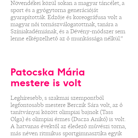
Növendékei közül sokan a magyar táncélet, a
sport és a gyógytorna generációját
gyarapították. Edzője és koreográfusa volt a
magyar női tornászválogatottnak, tanára a
Színiakadémiának, és a Dévény-módszer sem
lenne elképzelhető az ő munkássága nélkül.”
Patocska Mária
mestere is volt
Leghíresebb, s szakmai szempontból
legfontosabb mestere Berczik Sára volt, az ő
tanítványai között olimpiai bajnok (Tass
Olga) és olimpiai érmes (Ducza Anikó) is volt.
A hatvanas évektől az éledező művészi torna,
más néven ritmikus sportgimnasztika egyik