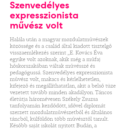
Szenvedélyes
expresszionista
művész volt
Halála után a magyar mozdulatművészek
közössége és a család által kiadott tisztelgő
visszaemlékezés szerint „E. Kovács Éva
egyike volt azoknak, akik még a műfaj
hőskorszakában váltak művésszé és
pedagógussá. Szenvedélyes expresszionista
művész volt, makacs és kérlelhetetlen,
kifejező és megállíthatatlan, akit a belső tüze
vezetett tovább minden akadályon. Táncos
életútja háromévesen Székely Zsuzsa
tanfolyamán kezdődött, idővel diplomát
szerzett mozdulatművészetből és általános
táncból, külföldön több művésztől tanult.
Később saját iskolát nyitott Budán, a