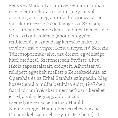
Fenyves Márk a Táncművészet című lapban
megjelent méltatása szerint „egyike volt
azoknak, akik még a műfaj hőskorszakában
váltak művésszé és pedagógussá. Szólistája
volt - még növendékként - a híres Dienes-féle
Orkesztika Iskolának (ahonnét egyéni
ambíciói és a szabadság keresése hajtotta
tovább), majd végzettként a népszerű Berczik
Tánccsoportnak (ahol azt érezte, egyénisége
kiteljesedhet). Szerencsésen ötvözte a két
iskola tapasztalatait, erényeit. Alkotásaival
fellépett egyebek mellett a Zeneakadémia, az
Operaház és az Erkel Színház színpadán. Még
közvetlenül a műfaj betiltása előtt, 1947-ben,
fiatal táncművészként nemzetközi sikereket
ért el, a világ legnagyobb táncos
személyiségei közé tartozó Harald
Kreutzberggel, Hanna Bergerrel és Rosalia
Chladekkel szerepelt együtt Bécsben. (…)