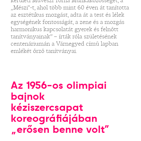
kerületi Művészi Torna Munkaközösséget, a
„Mészi"-t, ahol több mint 60 éven át tanította
az esztétikus mozgást, adta át a test és lélek
egységének fontosságát, a zene és a mozgás
harmonikus kapcsolatát gyerek és felnőtt
tanítványainak” – írták róla születésének
centenáriumán a Várnegyed című lapban
emlékét őrző tanítványai.
Az 1956-os olimpiai
bajnok
kéziszercsapat
koreográfiájában
„erősen benne volt”