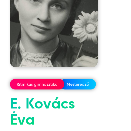
Ritmikus gimnasztika
Mesteredző
E. Kovács
Éva